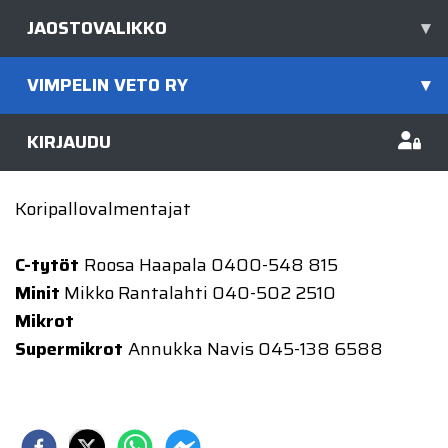
JAOSTOVALIKKO
▾
VIMPELIN VETO RY
▾
KIRJAUDU
Koripallovalmentajat
C-tytöt
Roosa Haapala 0400-548 815
Minit
Mikko Rantalahti 040-502 2510
Mikrot
Supermikrot
Annukka Navis 045-138 6588