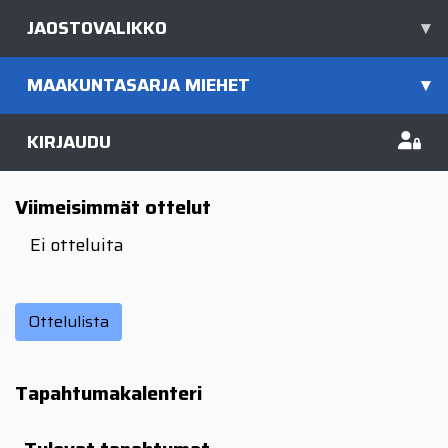
JAOSTOVALIKKO
▾
MAAKUNTASARJA MIEHET
▾
KIRJAUDU
Viimeisimmät ottelut
Ei otteluita
Ottelulista
Tapahtumakalenteri