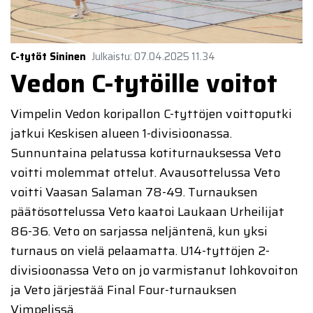
C-tytöt Sininen
Julkaistu
:
07.04.2025
11.34
Vedon C-tytöille voitot
Vimpelin Vedon koripallon C-tyttöjen voittoputki
jatkui Keskisen alueen 1-divisioonassa.
Sunnuntaina pelatussa kotiturnauksessa Veto
voitti molemmat ottelut. Avausottelussa Veto
voitti Vaasan Salaman 78-49. Turnauksen
päätösottelussa Veto kaatoi Laukaan Urheilijat
86-36. Veto on sarjassa neljäntenä, kun yksi
turnaus on vielä pelaamatta. U14-tyttöjen 2-
divisioonassa Veto on jo varmistanut lohkovoiton
ja Veto järjestää Final Four-turnauksen
Vimpelissä.