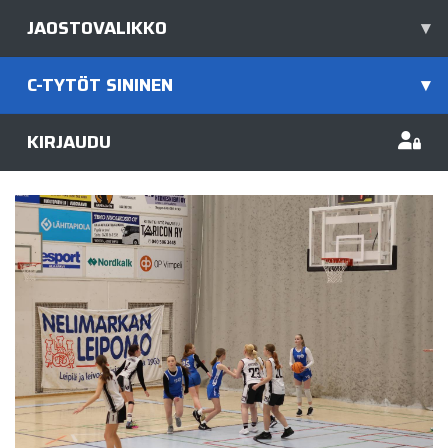
JAOSTOVALIKKO
▾
C-TYTÖT SININEN
▾
KIRJAUDU