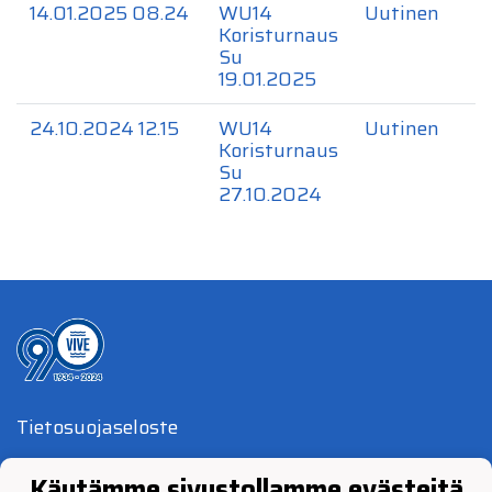
14.01.2025 08.24
WU14
Uutinen
Koristurnaus
Su
19.01.2025
24.10.2024 12.15
WU14
Uutinen
Koristurnaus
Su
27.10.2024
Tietosuojaseloste
© Vimpelin Veto 2024
Käytämme sivustollamme evästeitä