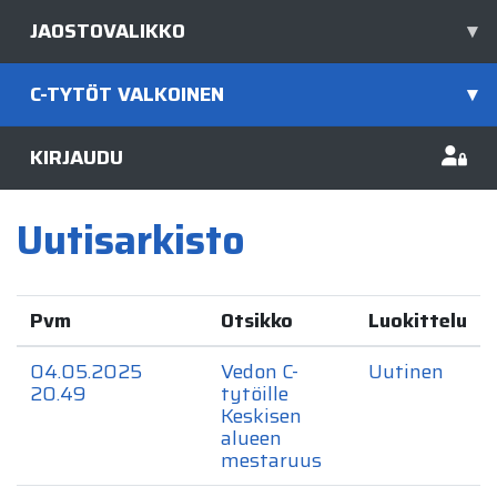
JAOSTOVALIKKO
▾
C-TYTÖT VALKOINEN
▾
KIRJAUDU
Uutisarkisto
Pvm
Otsikko
Luokittelu
04.05.2025
Vedon C-
Uutinen
20.49
tytöille
Keskisen
alueen
mestaruus