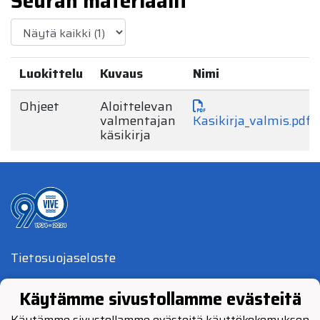
Seuran materiaalit
Luokittelu
Kuvaus
Nimi
Ohjeet
Aloittelevan
valmentajan
Kasikirja_valmis.pdf
käsikirja
Tietosuojaseloste
© Vimpelin Veto 2024
Käytämme sivustollamme evästeitä
Käytämme sivustollamme evästeitä käyttökokemuksen