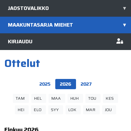
JAOSTOVALIKKO
▾
MAAKUNTASARJA MIEHET
▾
KIRJAUDU
Ottelut
2025
2026
2027
TAM
HEL
MAA
HUH
TOU
KES
HEI
ELO
SYY
LOK
MAR
JOU
Elokuu
2026