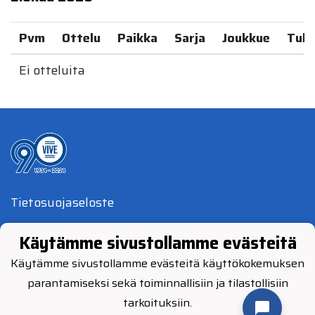
Pvm
Ottelu
Paikka
Sarja
Joukkue
Tulo
Ei otteluita
Tietosuojaseloste
© Vimpelin Veto 2024
Käytämme sivustollamme evästeitä
Käytämme sivustollamme evästeitä käyttökokemuksen
parantamiseksi sekä toiminnallisiin ja tilastollisiin
tarkoituksiin.