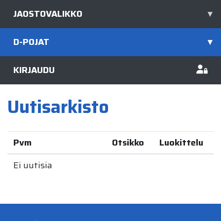
JAOSTOVALIKKO
▾
D-POJAT
▾
KIRJAUDU
Uutisarkisto
Pvm
Otsikko
Luokittelu
Ei uutisia