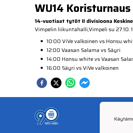
WU14 Koristurnaus
14-vuotiaat tytöt II divisioona Keskine
Vimpelin liikuntahalli,Vimpeli su 27.10. 
10:00 ViVe valkoinen vs Honsu whi
12:00 Vaasan Salama vs Säyri
14:00 Honsu white
vs Vaasan Sal
16:00 Säyri
vs ViVe valkoinen
© Vi
Käytämm