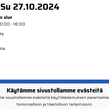
 Su 27.10.2024
n alue
10.00 - 18:00
te
ama
mpelin Veto 2024
Käytämme sivustollamme evästeitä
e sivustollamme evästeitä käyttökokemuksen parantamise
toiminnallisiin ja tilastollisiin tarkoituksiin.