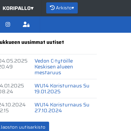
Arkisto
▾
KORIPALLO
▾
ukkueen uusimmat uutiset
04.05.2025
Vedon C-tytöille
20.49
Keskisen alueen
mestaruus
14.01.2025
WU14 Koristurnaus Su
08.24
19.01.2025
24.10.2024
WU14 Koristurnaus Su
12.15
27.10.2024
Jaoston uutisarkisto