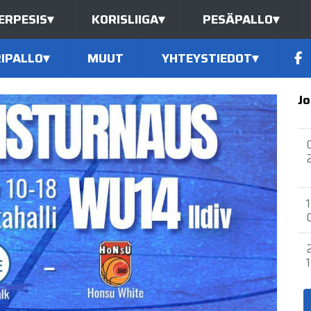
ERPESIS
▾
KORISLIIGA
▾
PESÄPALLO
▾
IPALLO
▾
MUUT
YHTEYSTIEDOT
▾
Jo