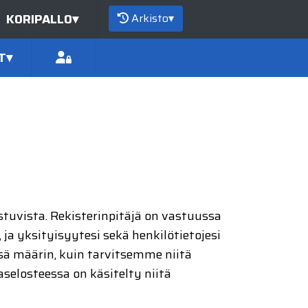
Arkisto
▾
KORIPALLO
▾
T
▾
istuvista. Rekisterinpitäjä on vastuussa
 ja yksityisyytesi sekä henkilötietojesi
sä määrin, kuin tarvitsemme niitä
selosteessa on käsitelty niitä