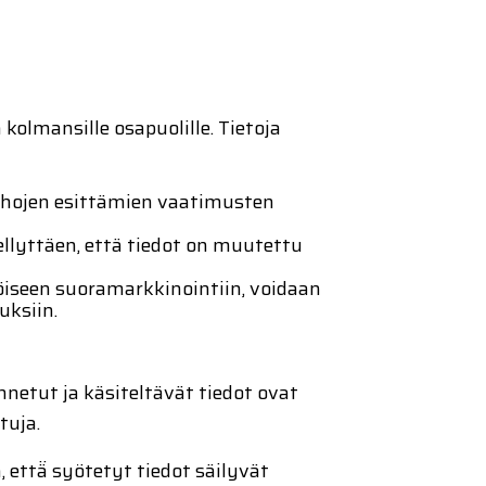
kolmansille osapuolille. Tietoja
ahojen esittämien vaatimusten
dellyttäen, että tiedot on muutettu
iseen suoramarkkinointiin, voidaan
uksiin.
nnetut ja käsiteltävät tiedot ovat
tuja.
 että̈ syötetyt tiedot säilyvät