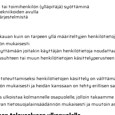
) tai toimihenkilön (ylläpitäjä) syöttäminä
ekniikoiden avulla
ujärjestelmistä
 kauan kuin on tarpeen yllä määriteltyjen henkilötiet
ön mukaisesti.
ilyttämään joitakin käyttäjän henkilötietoja noudatt
suhteen tai muun henkilötietojen käsittelyperusteen 
 toteuttamiseksi henkilötietojen käsittely on välttämä
 mukaisesti ja heidän kanssaan on tehty erillisen sa
 ulkoistaa kolmannelle osapuolelle, jolloin takaamme 
evan tietosuojalainsäädännön mukaisesti ja muutoin a