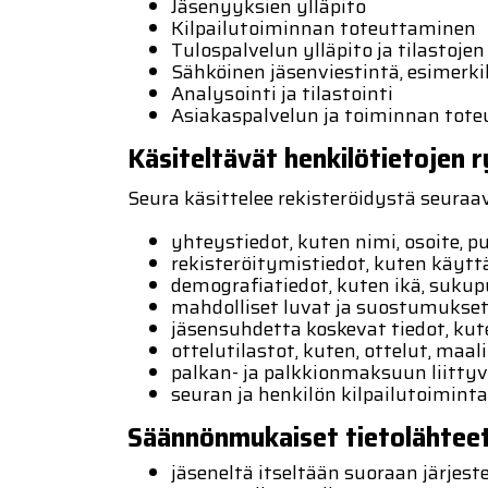
Jäsenyyksien ylläpito
Kilpailutoiminnan toteuttaminen
Tulospalvelun ylläpito ja tilastojen
Sähköinen jäsenviestintä, esimerki
Analysointi ja tilastointi
Asiakaspalvelun ja toiminnan tot
Käsiteltävät henkilötietojen r
Seura käsittelee rekisteröidystä seuraav
yhteystiedot, kuten nimi, osoite, 
rekisteröitymistiedot, kuten käytt
demografiatiedot, kuten ikä, sukupuo
mahdolliset luvat ja suostumukse
jäsensuhdetta koskevat tiedot, kut
ottelutilastot, kuten, ottelut, maa
palkan- ja palkkionmaksuun liittyv
seuran ja henkilön kilpailutoimint
Säännönmukaiset tietolähtee
jäseneltä itseltään suoraan järjest