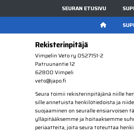
SEURAN ETUSIVU
SUP
SUP
Rekisterinpitäjä
Vimpelin Veto ry 0527151-2
Patruunantie 12
62800 Vimpeli
veto@japo.fi
Seura toimii rekisterinpitäjänä niille h
sille annetuista henkilötiedoista ja nii
suojaaminen on seuralle ensiarvoisen tä
ylläpitääksemme ja hoitaaksemme suhdet
periaatteita, joita seura toteuttaa henki