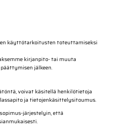
ojen käyttötarkoitusten toteuttamiseksi
aaksemme kirjanpito- tai muuta
päättymisen jälkeen.
töntä, voivat käsitellä henkilötietoja
lassapito ja tietojenkäsittelysitoumus.
sopimus-järjestelyin, että
sianmukaisesti.