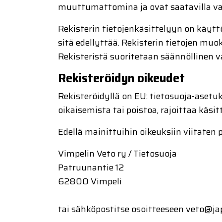
muuttumattomina ja ovat saatavilla vain
Rekisterin tietojenkäsittelyyn on käyttö
sitä edellyttää. Rekisterin tietojen m
Rekisteristä suoritetaan säännöllinen 
Rekisteröidyn oikeudet
Rekisteröidyllä on EU: tietosuoja-asetu
oikaisemista tai poistoa, rajoittaa käsit
Edellä mainittuihin oikeuksiin viitaten py
Vimpelin Veto ry / Tietosuoja
Patruunantie 12
62800 Vimpeli
tai sähköpostitse osoitteeseen veto@jap