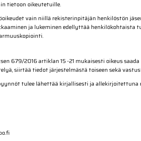
 tietoon oikeutetuille.
oikeudet vain niillä rekisterinpitäjän henkilöstön jäs
uokkaaminen ja lukeminen edellyttää henkilökohtaista 
varmuuskopiointi.
ksen 679/2016 artiklan 15 -21 mukaisesti oikeus saada 
telyä, siirtää tiedot järjestelmästä toiseen sekä vastus
ynnöt tulee lähettää kirjallisesti ja allekirjoitettuna 
o.fi