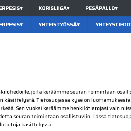
ERPESIS
▾
KORISLIIGA
▾
PESÄPALLO
▾
ERPESIS
▾
YHTEISTYÖSSÄ
▾
YHTEYSTIEDO
enkilötiedoille, joita keräämme seuran toimintaan osall
den käsittelystä. Tietosuojassa kyse on luottamuksesta,
rkeää. Sen vuoksi keräämme henkilötietojasi vain niis
ta seuran toimintaan osallistuviin. Tässä tietosuoja
lötietoja käsittelyssä.