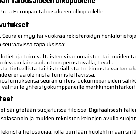
pan talousalueen ulkopuolelle
U:n ja Euroopan talousalueen ulkopuolelle.
ovutukset
Seura ei myy tai vuokraa rekisteröidyn henkilötietoja 
n seuraavissa tapauksissa:
ötietoja toimivaltaisten viranomaisten tai muiden t
aolevaan lainsäädäntöön perustuvalla, tavalla.
ta, tieteellistä tai historiallista tutkimusta varten e
de ei enää ole niistä tunnistettavissa.
 suostumuksensa seuran yhteistyökumppaneiden sähkö
n valituille yhteistyökumppaneille markkinointitarkoit
teet
t säilytetään suojatuissa tiloissa. Digitaalisesti talle
 salasanoin ja muiden teknisten keinojen avulla suojat
nistä tietosuojaa, jolla pyritään huolehtimaan siitä,