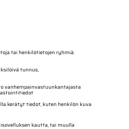
toja tai henkilötietojen ryhmiä:
ksilöivä tunnus,
 tieto vanhempainvastuunkantajasta
lastointitiedot
la kerätyt tiedot, kuten henkilön kuva
lisovelluksen kautta, tai muulla