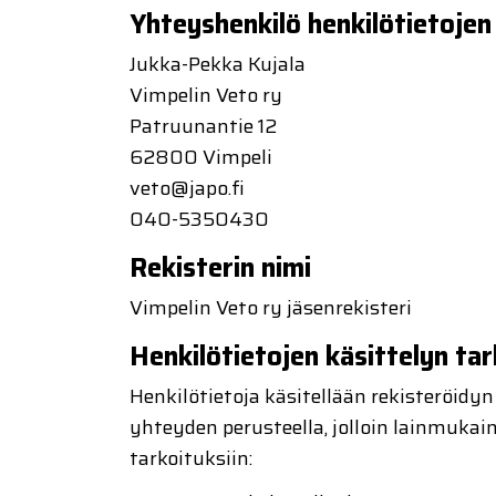
Yhteyshenkilö henkilötietojen
Jukka-Pekka Kujala
Vimpelin Veto ry
Patruunantie 12
62800 Vimpeli
veto@japo.fi
040-5350430
Rekisterin nimi
Vimpelin Veto ry jäsenrekisteri
Henkilötietojen käsittelyn ta
Henkilötietoja käsitellään rekisteröidy
yhteyden perusteella, jolloin lainmukain
tarkoituksiin: