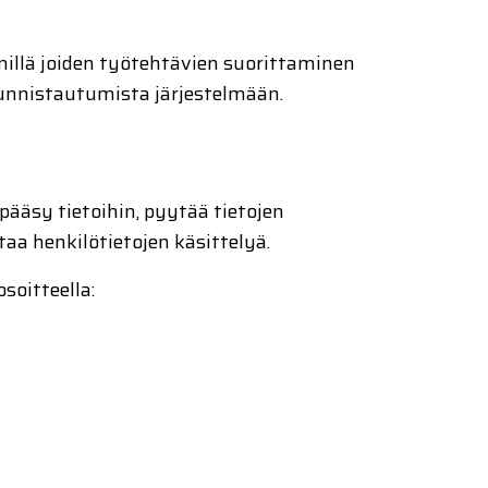
enillä joiden työtehtävien suorittaminen
tunnistautumista järjestelmään.
pääsy tietoihin, pyytää tietojen
taa henkilötietojen käsittelyä.
osoitteella: