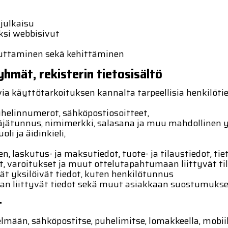
 julkaisu
ksi webbisivut
euttaminen sekä kehittäminen
yhmät, rekisterin tietosisältö
ia käyttötarkoituksen kannalta tarpeellisia henkilötie
puhelinnumerot, sähköpostiosoitteet,
äjätunnus, nimimerkki, salasana ja muu mahdollinen y
li ja äidinkieli,
t
en, laskutus- ja maksutiedot, tuote- ja tilaustiedot,
lit, varoitukset ja muut ottelutapahtumaan liittyvät ti
ät yksilöivät tiedot, kuten henkilötunnus
aan liittyvät tiedot sekä muut asiakkaan suostumuksel
t
elmään, sähköpostitse, puhelimitse, lomakkeella, mobii