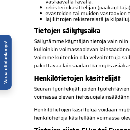
vastaavalla tavalla,
rekisterinkäsittelijän (pääkäyttäjä
evästeiden tai muiden vastaavien t
lajiliittojen rekistereistä ja kilpail
Tietojen säilytysaika
Säilytämme käyttäjän tietoja vain niin
kulloinkin voimassaolevan lainsäädänn
Voimme kuitenkin olla velvoitettuja sä
pakottavaa lainsäädäntöä myös asiakas
Henkilötietojen käsittelijät
Seuran työntekijät, joiden työtehtävien
voimassa olevan tietosuojalainsäädännön
Henkilötietojen käsittelyä voidaan myös
henkilötietoja käsitellään voimassa ol