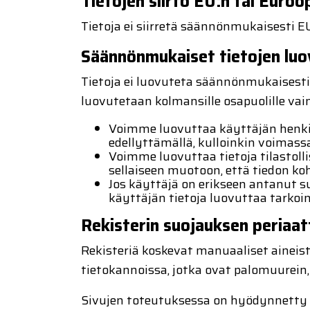
Tietojen siirto EU:n tai Euroo
Tietoja ei siirretä säännönmukaisesti E
Säännönmukaiset tietojen lu
Tietoja ei luovuteta säännönmukaisesti. 
luovutetaan kolmansille osapuolille vai
Voimme luovuttaa käyttäjän henkil
edellyttämällä, kulloinkin voimass
Voimme luovuttaa tietoja tilastollis
sellaiseen muotoon, että tiedon koh
Jos käyttäjä on erikseen antanut
käyttäjän tietoja luovuttaa tarkoi
Rekisterin suojauksen periaat
Rekisteriä koskevat manuaaliset aineisto
tietokannoissa, jotka ovat palomuurein,
Sivujen toteutuksessa on hyödynnetty tek