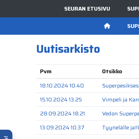
SEURAN ETUSIVU
SUP
SUP
Uutisarkisto
Pvm
Otsikko
18.10.2024 10.40
Superpesikses
15.10.2024 13.25
Vimpeli ja Ka
28.09.2024 18.21
Vedon Superpe
13.09.2024 10.37
Tyynelälle jat