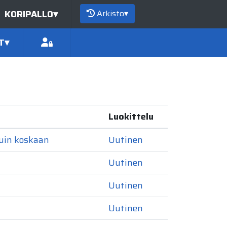
Arkisto
▾
KORIPALLO
▾
T
▾
Luokittelu
kuin koskaan
Uutinen
Uutinen
Uutinen
Uutinen