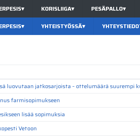
ERPESIS
▾
KORISLIIGA
▾
PESÄPALLO
▾
ERPESIS
▾
YHTEISTYÖSSÄ
▾
YHTEYSTIEDO
sä luovutaan jatkosarjoista – ottelumäärä suurempi 
nnus farmisopimukseen
sikseen lisää sopimuksia
kopesti Vetoon