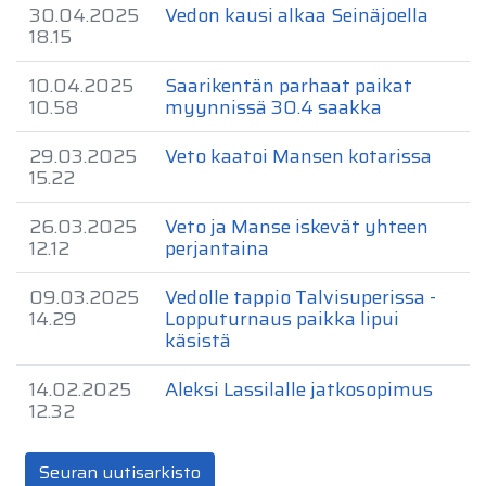
30.04.2025
Vedon kausi alkaa Seinäjoella
18.15
10.04.2025
Saarikentän parhaat paikat
10.58
myynnissä 30.4 saakka
29.03.2025
Veto kaatoi Mansen kotarissa
15.22
26.03.2025
Veto ja Manse iskevät yhteen
12.12
perjantaina
09.03.2025
Vedolle tappio Talvisuperissa -
14.29
Lopputurnaus paikka lipui
käsistä
14.02.2025
Aleksi Lassilalle jatkosopimus
12.32
Seuran uutisarkisto