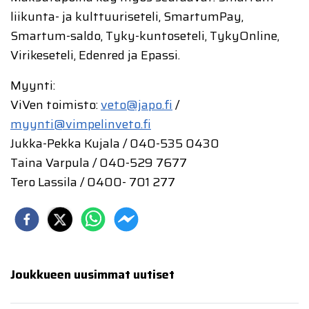
liikunta- ja kulttuuriseteli, SmartumPay,
Smartum-saldo, Tyky-kuntoseteli, TykyOnline,
Virikeseteli, Edenred ja Epassi.
Myynti:
ViVen toimisto:
veto@japo.fi
/
myynti@vimpelinveto.fi
Jukka-Pekka Kujala / 040-535 0430
Taina Varpula / 040-529 7677
Tero Lassila / 0400- 701 277
Joukkueen uusimmat uutiset