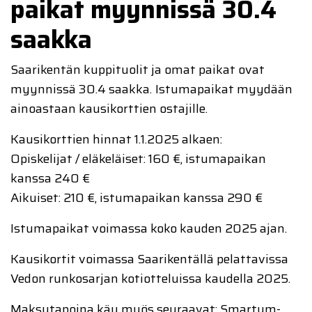
paikat myynnissä 30.4
saakka
Saarikentän kuppituolit ja omat paikat ovat
myynnissä 30.4 saakka.
Istumapaikat myydään
ainoastaan kausikorttien ostajille.
Kausikorttien hinnat 1.1.2025 alkaen:
Opiskelijat / eläkeläiset: 160 €, istumapaikan
kanssa 240 €
Aikuiset: 210 €, istumapaikan kanssa 290 €
Istumapaikat voimassa koko kauden 2025 ajan.
Kausikortit voimassa Saarikentällä pelattavissa
Vedon runkosarjan kotiotteluissa kaudella 2025.
Maksutapoina käy myös seuraavat: Smartum-