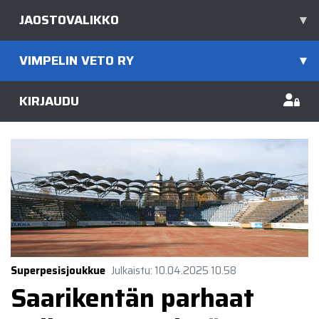
JAOSTOVALIKKO
▾
VIMPELIN VETO RY
▾
KIRJAUDU
Superpesisjoukkue
Julkaistu
:
10.04.2025
10.58
Saarikentän parhaat